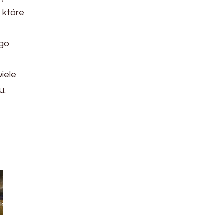
 które
ego
wiele
u.