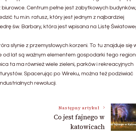
z biurowce. Centrum pełne jest zabytkowych budynków,
dzić tu m.in. ratusz, który jest jednym z najbardziej
edrę św. Barbary, która jest wpisana na Listę Światow
która słynie z przemysłowych korzeni. To tu znajduje się 
re od lat są ważnym elementem gospodarki tego region
ica ta ma również wiele zieleni, parków i rekreacyjnych
 turystów. Spacerując po Wireku, można też podziwiać
dustrialnych rewolucji.
Następny artykuł
Co jest fajnego w
katowicach