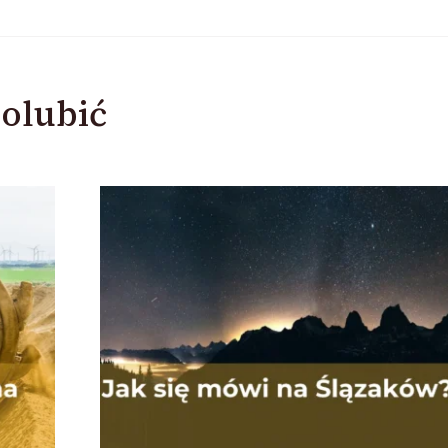
olubić