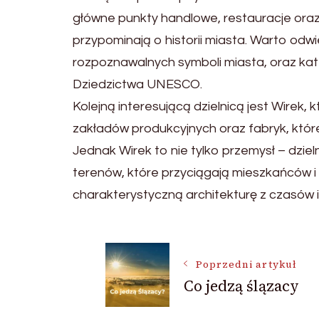
główne punkty handlowe, restauracje ora
przypominają o historii miasta. Warto odwie
rozpoznawalnych symboli miasta, oraz kat
Dziedzictwa UNESCO.
Kolejną interesującą dzielnicą jest Wirek, 
zakładów produkcyjnych oraz fabryk, któ
Jednak Wirek to nie tylko przemysł – dzieln
terenów, które przyciągają mieszkańców i
charakterystyczną architekturę z czasów in
Nawigacja
Poprzedni artykuł
Co jedzą ślązacy
wpisu