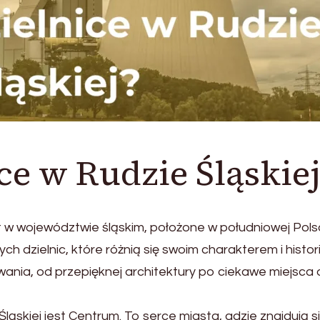
ice w Rudzie Śląskiej
t w województwie śląskim, położone w południowej Pols
ch dzielnic, które różnią się swoim charakterem i histori
wania, od przepięknej architektury po ciekawe miejsca
ląskiej jest Centrum. To serce miasta, gdzie znajdują s