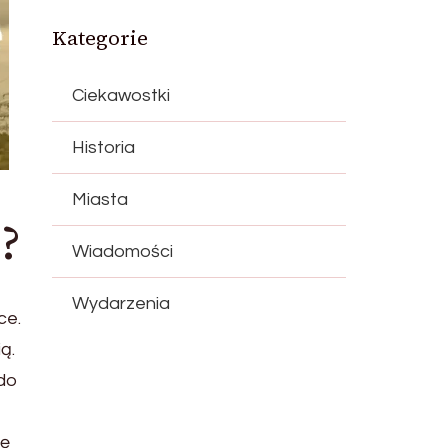
Kategorie
Ciekawostki
Historia
Miasta
?
Wiadomości
Wydarzenia
ce.
ą.
 do
ię