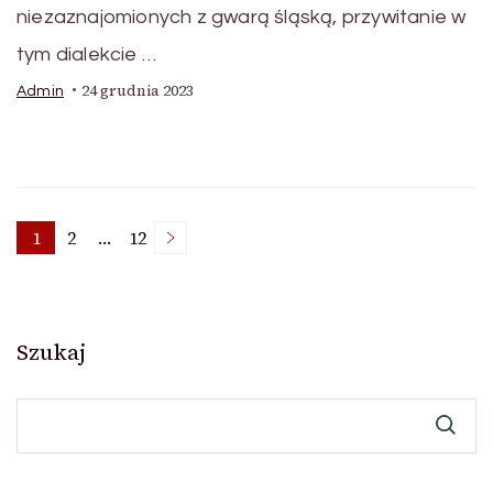
niezaznajomionych z gwarą śląską, przywitanie w
tym dialekcie …
24 grudnia 2023
Admin
Stronicowanie
1
2
…
12
Strona
Strona
Strona
wpisów
Szukaj