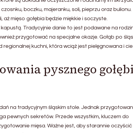
które są dokładnie oczyszczone i odcinamy im skrzydła
zosnku, boczku, majeranku, soli, pieprzu oraz bulionu.
, aż mięso gołębia będzie miękkie i soczyste.
i kapustą. Tradycyjnie danie to jest podawane na rodz
również przygotować na specjalne okazje. Gołąb po ślą
d regionalnej kuchni, która wciąż jest pielęgnowana i cie
towania pysznego gołęb
 dań na tradycyjnym śląskim stole. Jednak przygotowan
maga pewnych sekretów. Przede wszystkim, kluczem do
ygotowanie mięsa. Ważne jest, aby starannie oczyścić