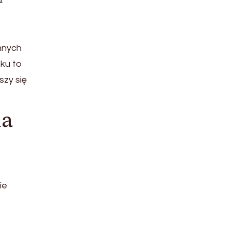
.
innych
sku to
szy się
ia
ie