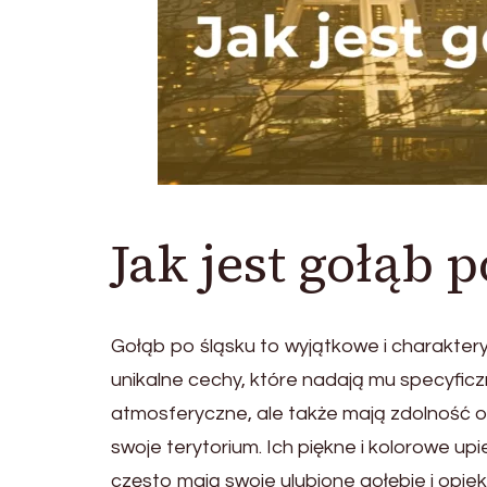
Jak jest gołąb 
Gołąb po śląsku to wyjątkowe i charakter
unikalne cechy, które nadają mu specyficz
atmosferyczne, ale także mają zdolność or
swoje terytorium. Ich piękne i kolorowe u
często mają swoje ulubione gołębie i opieku