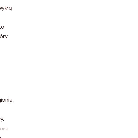
wykłą
ko
óry
ionie.
y.
nia