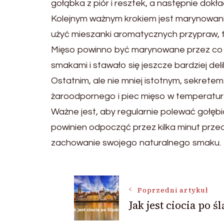
gołąbka z piór i resztek, a następnie dok
Kolejnym ważnym krokiem jest marynowan
użyć mieszanki aromatycznych przypraw, taki
Mięso powinno być marynowane przez co na
smakami i stawało się jeszcze bardziej del
Ostatnim, ale nie mniej istotnym, sekretem 
żaroodpornego i piec mięso w temperaturz
Ważne jest, aby regularnie polewać gołęb
powinien odpocząć przez kilka minut przed
zachowanie swojego naturalnego smaku.
Nawigacja
Poprzedni artykuł
Jak jest ciocia po ś
wpisu