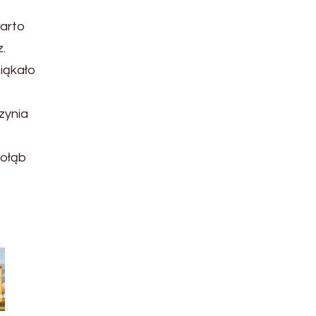
warto
z.
iąkało
zynia
gołąb