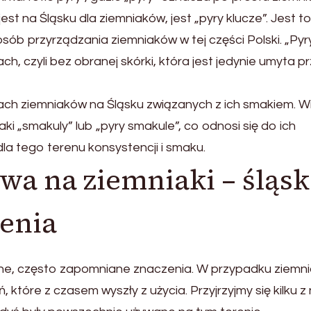
st na Śląsku dla ziemniaków, jest „pyry klucze”. Jest t
osób przyrządzania ziemniaków w tej części Polski. „Pyr
, czyli bez obranej skórki, która jest jedynie umyta p
ch ziemniaków na Śląsku związanych z ich smakiem. W
 „smakuly” lub „pyry smakule”, co odnosi się do ich
la tego terenu konsystencji i smaku.
wa na ziemniaki – śląsk
lenia
alne, często zapomniane znaczenia. W przypadku ziemn
, które z czasem wyszły z użycia. Przyjrzyjmy się kilku z n