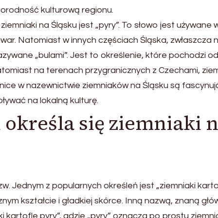
norodność kulturową regionu.
iemniaki na Śląsku jest „pyry”. To słowo jest używane 
 gwar. Natomiast w innych częściach Śląska, zwłaszcza 
nazywane „bulami”. Jest to określenie, które pochodzi o
Natomiast na terenach przygranicznych z Czechami, ziem
żnice w nazewnictwie ziemniaków na Śląsku są fascynu
ływać na lokalną kulturę.
 określa się ziemniaki 
w. Jednym z popularnych określeń jest „ziemniaki kartof
nym kształcie i gładkiej skórce. Inną nazwą, znaną głó
i kartofle pyry”, gdzie „pyry” oznacza po prostu ziemnia