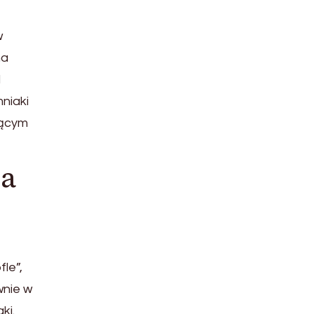
w
na
d
niaki
jącym
na
le”,
wnie w
ki.