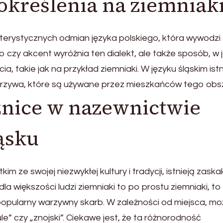
a określenia na ziemniak
akterystycznych odmian języka polskiego, która wywodzi 
o czy akcent wyróżnia ten dialekt, ale także sposób, w j
a, takie jak na przykład ziemniaki. W języku śląskim istn
arzywa, które są używane przez mieszkańców tego obs
żnice w nazewnictwie
ąsku
m ze swojej niezwykłej kultury i tradycji, istnieją zask
a większości ludzi ziemniaki to po prostu ziemniaki, to
 popularny warzywny skarb. W zależności od miejsca, m
ule” czy „znojski”. Ciekawe jest, że ta różnorodność