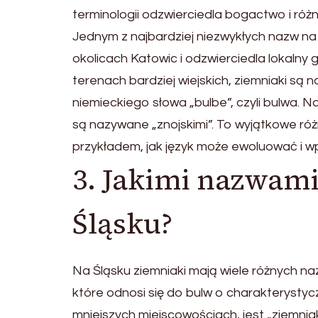
terminologii odzwierciedla bogactwo i róż
Jednym z najbardziej niezwykłych nazw na z
okolicach Katowic i odzwierciedla lokalny
terenach bardziej wiejskich, ziemniaki są 
niemieckiego słowa „bulbe”, czyli bulwa. 
są nazywane „znojskimi”. To wyjątkowe ró
przykładem, jak język może ewoluować i wp
3. Jakimi nazwami
Śląsku?
Na Śląsku ziemniaki mają wiele różnych naz
które odnosi się do bulw o charakterystycz
mniejszych miejscowościach, jest „ziemniak