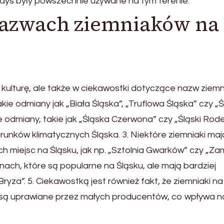
edyś były powszechnie używane na tym terenie.
 nazwach ziemniaków na
ę i kulturę, ale także w ciekawostki dotyczące nazw ziem
kie odmiany jak „Biała Śląska”, „Truflowa Śląska” czy „
ne odmiany, takie jak „Śląska Czerwona” czy „Śląski Rode
nków klimatycznych Śląska. 3. Niektóre ziemniaki maj
 miejsc na Śląsku, jak np. „Sztolnia Gwarków” czy „Z
ach, które są popularne na Śląsku, ale mają bardziej
ryza”. 5. Ciekawostką jest również fakt, że ziemniaki na
 są uprawiane przez małych producentów, co wpływa na