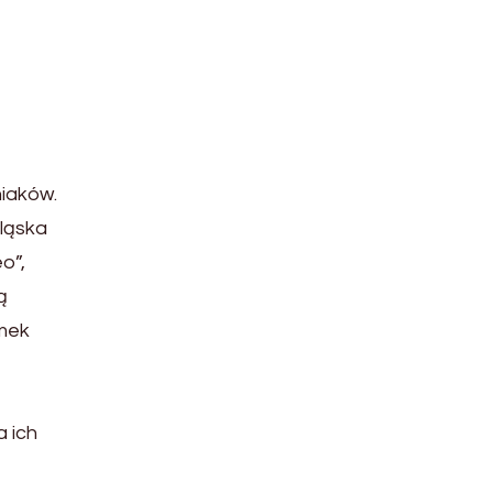
niaków.
Śląska
o”,
ą
amek
 ich