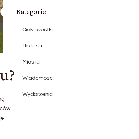
Kategorie
Ciekawostki
Historia
Miasta
ku?
Wiadomości
Wydarzenia
ną
ńców
je