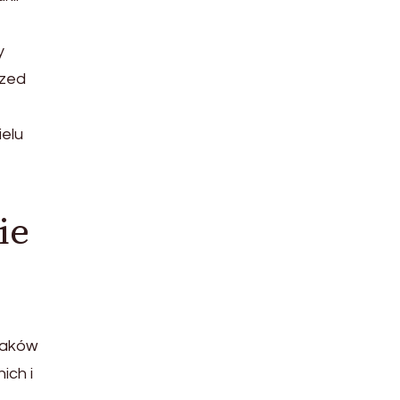
o
y
rzed
ielu
ie
iaków
ich i