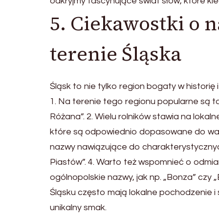
odkryjmy fascynujące świat słów, które ki
5. Ciekawostki o
terenie Śląska
Śląsk to nie tylko region bogaty w histori
1. Na terenie tego regionu popularne są ta
Różana”. 2. Wielu rolników stawia na lokal
które są odpowiednio dopasowane do waru
nazwy nawiązujące do charakterystycznych
Piastów”. 4. Warto też wspomnieć o odmian
ogólnopolskie nazwy, jak np. „Bonza” czy „B
Śląsku często mają lokalne pochodzenie i
unikalny smak.