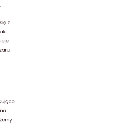
i
się z
aki
ieje
zaru.
akujące
 na
ożemy