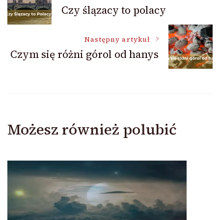
Czy ślązacy to polacy
wpisu
Następny artykuł
Czym się różni górol od hanys
Możesz również polubić