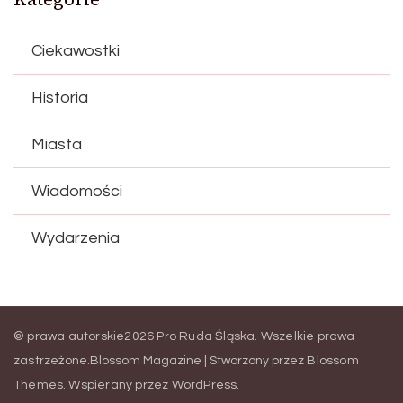
Ciekawostki
Historia
Miasta
Wiadomości
Wydarzenia
© prawa autorskie2026
Pro Ruda Śląska
. Wszelkie prawa
zastrzeżone.
Blossom Magazine | Stworzony przez
Blossom
Themes
.
Wspierany przez
WordPress
.