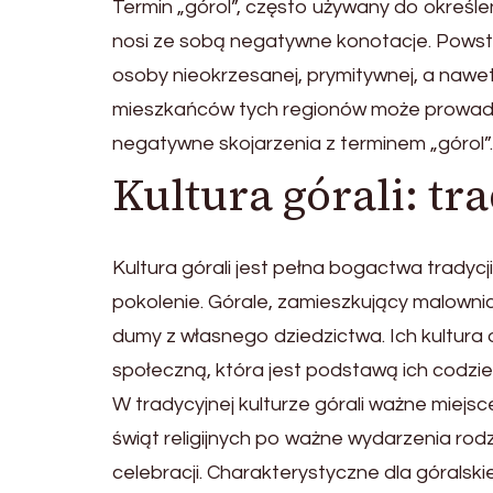
Termin „górol”, często używany do określe
nosi ze sobą negatywne konotacje. Powsta
osoby nieokrzesanej, prymitywnej, a nawet 
mieszkańców tych regionów może prowadzić
negatywne skojarzenia z terminem „górol”.
Kultura górali: tr
Kultura górali jest pełna bogactwa tradycj
pokolenie. Górale, zamieszkujący malownicze
dumy z własnego dziedzictwa. Ich kultura o
społeczną, która jest podstawą ich codzi
W tradycyjnej kulturze górali ważne miejsc
świąt religijnych po ważne wydarzenia rod
celebracji. Charakterystyczne dla góralskie