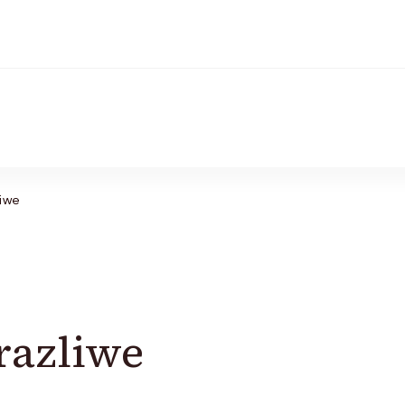
liwe
razliwe