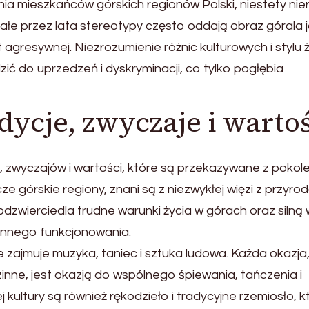
nia mieszkańców górskich regionów Polski, niestety nie
łe przez lata stereotypy często oddają obraz górala 
agresywnej. Niezrozumienie różnic kulturowych i stylu 
 do uprzedzeń i dyskryminacji, co tylko pogłębia
adycje, zwyczaje i warto
i, zwyczajów i wartości, które są przekazywane z pokol
 górskie regiony, znani są z niezwykłej więzi z przyrod
dzwierciedla trudne warunki życia w górach oraz silną 
ennego funkcjonowania.
e zajmuje muzyka, taniec i sztuka ludowa. Każda okazja
zinne, jest okazją do wspólnego śpiewania, tańczenia i
j kultury są również rękodzieło i tradycyjne rzemiosło, k